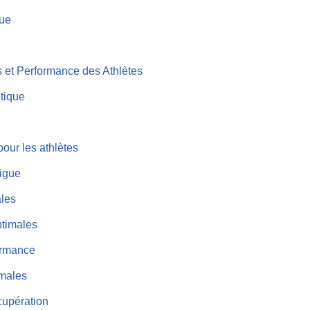
que
s et Performance des Athlètes
étique
pour les athlètes
tigue
ales
ptimales
formance
imales
écupération