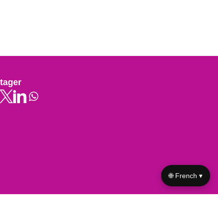
tager
🌐 French ▾