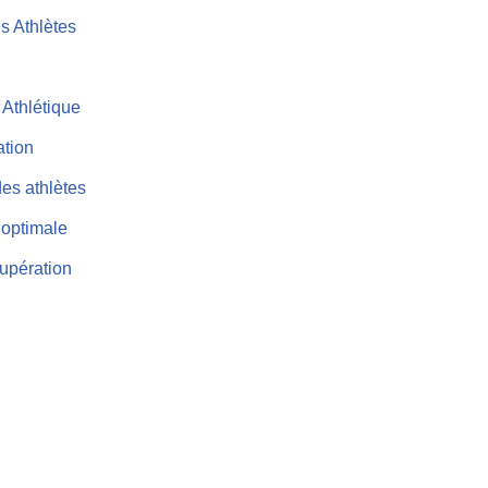
s Athlètes
 Athlétique
ation
des athlètes
 optimale
cupération