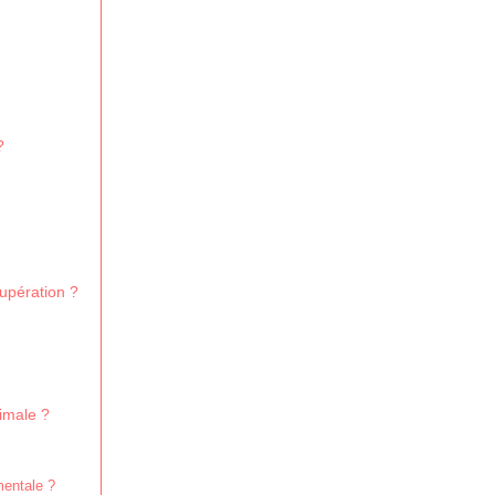
?
cupération ?
imale ?
mentale ?