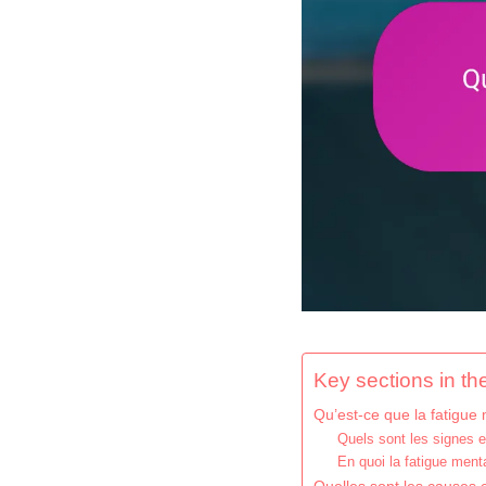
Key sections in the
Qu’est-ce que la fatigue 
Quels sont les signes 
En quoi la fatigue menta