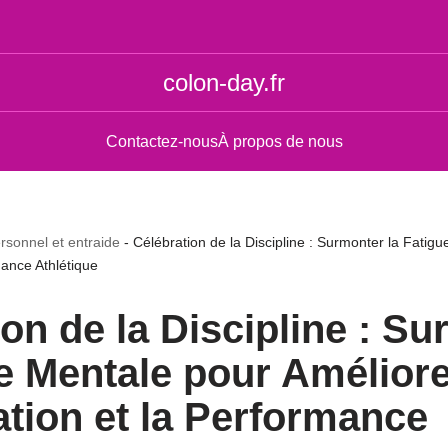
colon-day.fr
Contactez-nous
À propos de nous
sonnel et entraide
-
Célébration de la Discipline : Surmonter la Fatigu
ance Athlétique
on de la Discipline : S
e Mentale pour Améliore
tion et la Performance