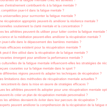
ourantes de la fatigue mentale chez les athlètes ?
 d’entraînement contribuent-ils à la fatigue mentale ?
a compétition joue-t-il dans la fatigue mentale ?
es universelles pour surmonter la fatigue mentale ?
 récupération appropriés peuvent-ils améliorer la résilience mentale ?
tionnelles soutiennent la clarté mentale et la concentration ?
 les athlètes peuvent-ils utiliser pour lutter contre la fatigue mentale 
ience et la méditation peuvent-elles améliorer la récupération mentale ?
ion joue-t-elle dans le dépassement des barrières mentales ?
ais efficaces existent pour la récupération mentale ?
peut-il être utilisé dans la récupération de la fatigue mentale ?
nnovantes émergent pour améliorer la performance mentale ?
ulturelles de la fatigue mentale influencent-elles les stratégies de ré
reçues courantes sur la fatigue mentale dans le sport ?
 différentes régions peuvent-ils adapter les techniques de récupération ?
les limitations des méthodes de récupération mentale actuelles ?
s rencontrent-ils dans la mise en œuvre de stratégies efficaces ?
ques les athlètes peuvent-ils adopter pour une récupération mentale opt
uvent-ils créer un plan de récupération mentale personnalisé ?
s les athlètes devraient-ils éviter dans leur parcours de récupération ?
experts peuvent améliorer la compréhension de la récupération de la fatigue 