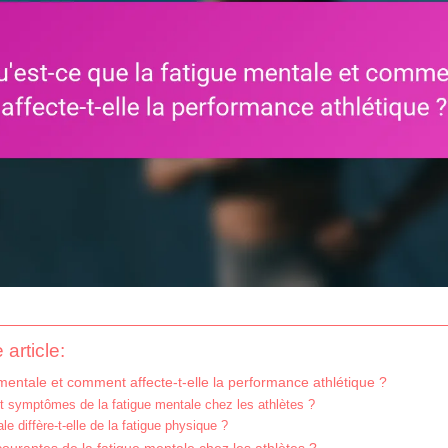
 article:
mentale et comment affecte-t-elle la performance athlétique ?
et symptômes de la fatigue mentale chez les athlètes ?
le diffère-t-elle de la fatigue physique ?