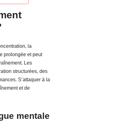
mment
?
ncentration, la
le prolongée et peut
traînement. Les
ration structurées, des
mances. S’attaquer à la
aînement et de
igue mentale