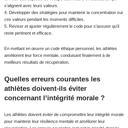
naviguer dans les dilemmes éthiques. Une auto-réflexion
régulière favorise la prise de conscience des choix moraux.
Participer à des discussions d’équipe sur l’intégrité crée un
environnement de soutien.
Chercher un mentorat auprès d’athlètes expérimentés renforce
les normes éthiques. Participer à des services communautaires
renforce le lien entre les valeurs personnelles et l’impact
sociétal. Ces actions cultivent une forte boussole morale.
Maintenir la transparence dans la communication construit la
confiance entre coéquipiers et entraîneurs. Respecter ses
engagements démontre la fiabilité et renforce une réputation
positive. Ces pratiques améliorent collectivement la force
mentale et le processus de récupération d’un athlète.
Comment les athlètes peuvent-ils
créer un code éthique personnel