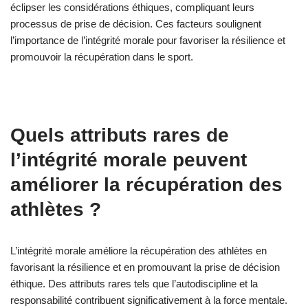
environnement résilient qui favorise la récupération. En
conséquence, les athlètes deviennent plus motivés et engagés,
conduisant à de meilleurs résultats de performance.
Quels défis uniques les athlètes
rencontrent-ils pour maintenir leur
intégrité morale ?
Les athlètes rencontrent des défis uniques pour maintenir leur
intégrité morale en raison de la pression intense et de la
compétition. Ces pressions peuvent conduire à des dilemmes
éthiques, tels que l’utilisation de drogues améliorant la
performance ou une conduite anti-sportive. La fatigue mentale
exacerbe ces problèmes, rendant difficile pour les athlètes de
respecter leurs valeurs. De plus, le désir de succès peut
éclipser les considérations éthiques, compliquant leurs
processus de prise de décision. Ces facteurs soulignent