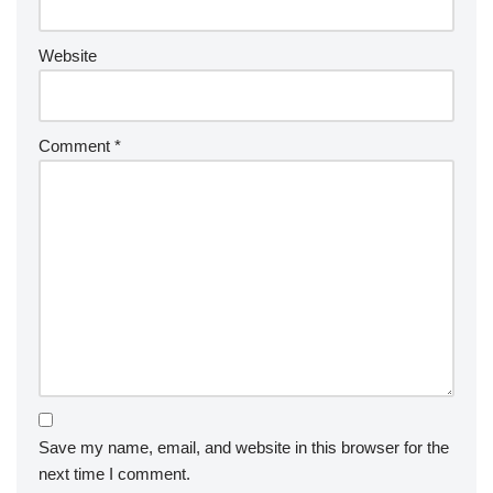
conduire à la fatigue mentale et entraver la performance globale.
Mettre l’accent sur l’intégrité favorise un environnement positif et
soutient le succès à long terme.
Comment les relations de mentorat
peuvent-elles renforcer l’intégrité
morale chez les athlètes ?
Les relations de mentorat renforcent considérablement l’intégrité
morale chez les athlètes en fournissant des conseils et un
soutien. Ces relations favorisent un sens de la responsabilité,
encourageant les athlètes à respecter les normes éthiques. Les
mentors servent de modèles, démontrant l’intégrité dans leurs
actions et décisions. Cette influence aide les athlètes à naviguer
à travers les défis, renforçant leur engagement envers le fair-
play et le respect des autres. En conséquence, les athlètes
développent une résilience contre la fatigue mentale, favorisant