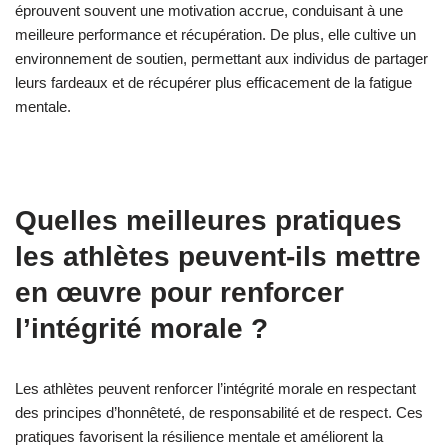
L’intégrité morale favorise la confiance et la responsabilité,
essentielles pour développer des stratégies de récupération
innovantes. Les athlètes guidés par l’intégrité morale sont plus
susceptibles d’adopter des approches holistiques, priorisant le
bien-être mental aux côtés de la récupération physique. Cet
alignement améliore la résilience, permettant aux athlètes
d’expérimenter et d’adopter de nouvelles techniques de
récupération. Par exemple, intégrer des pratiques de pleine
conscience peut améliorer la concentration et réduire la fatigue,
conduisant à de meilleurs résultats de performance. Les
athlètes ayant une forte boussole morale sont également plus
ouverts à la collaboration, partageant des idées et des stratégies
qui font progresser les pratiques de récupération au sein de
leurs équipes.
Quels sont les avantages peu
communs de l’intégrité morale dans
des situations de forte pression ?