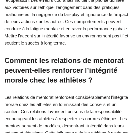
pour la récupération ?
Les athlètes peuvent créer un code éthique personnel pour la
récupération en définissant leurs valeurs et principes
fondamentaux. Ce code devrait mettre l’accent sur l’intégrité
morale, promouvant la résilience mentale et la responsabilité.
Pour établir ce code, les athlètes devraient considérer les
étapes suivantes :
1. Identifier des valeurs personnelles telles que l’honnêteté, la
discipline et le respect.
2. Réfléchir aux expériences de récupération passées pour
comprendre ce qui a fonctionné et ce qui n’a pas fonctionné.
3. Fixer des objectifs de récupération clairs et réalisables qui
s’alignent avec leurs valeurs.
4. Développer des stratégies pour maintenir la concentration sur
ces valeurs pendant les moments difficiles.