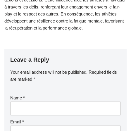
5. Réviser et ajuster régulièrement le code pour s’assurer qu’il
reste pertinent et efficace.
En mettant en œuvre un code éthique personnel, les athlètes
améliorent leur force mentale, conduisant finalement à de
meilleurs résultats de récupération.
Quelles erreurs courantes les
athlètes doivent-ils éviter
concernant l’intégrité morale ?
Les athlètes doivent éviter de compromettre leur intégrité morale
pour maintenir leur résilience mentale et améliorer leur
récupération. Les erreurs courantes incluent la priorité donnée
aux victoires sur l’éthique, l’engagement dans des pratiques
malhonnêtes, la négligence du fair-play et l’ignorance de l’impact
de leurs actions sur les autres. Ces comportements peuvent