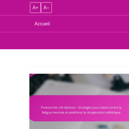
A+
A–
Accueil