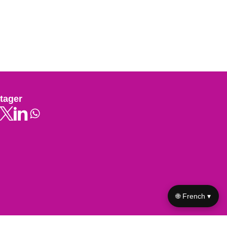
tager
🌐 French ▾