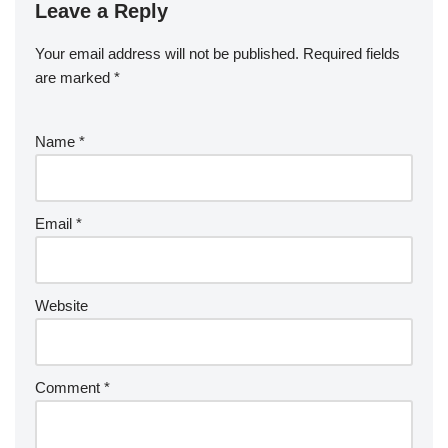
perturbe la fonction cognitive, et ignorer la santé mentale peut
aggraver la fatigue. Prioriser le repos, une nutrition équilibrée et
le bien-être mental est essentiel pour une récupération efficace
et une performance améliorée.
Quelles perspectives d’experts
peuvent améliorer les stratégies de
récupération de la fatigue mentale ?
Les perspectives d’experts pour améliorer les stratégies de
récupération de la fatigue mentale incluent la priorisation de la
qualité du sommeil, l’utilisation de techniques de pleine
conscience et l’incorporation d’exercices d’entraînement
cognitif. Le sommeil est crucial pour la récupération, des études
montrant que la performance optimale est liée à 7-9 heures par
nuit. Les pratiques de pleine conscience, telles que la
méditation, améliorent la concentration et réduisent le stress,