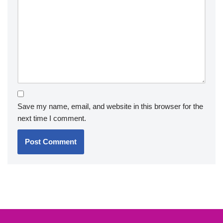
favorisant la résilience. L’entraînement cognitif peut affiner
l’agilité mentale, aidant les athlètes à maintenir une performance
optimale sous pression.
Leave a Reply
Your email address will not be published.
Required fields
are marked
*
Name
*
Email
*