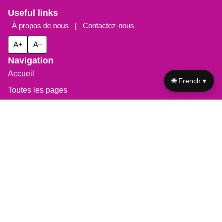
Website
Comment
*
🌐 French ▾
Save my name, email, and website in this browser for the
next time I comment.