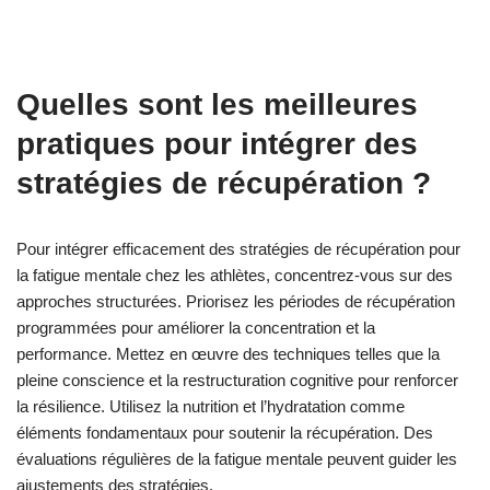
surveiller la charge cognitive et la récupération.
Les dispositifs portables comme les montres intelligentes
suivent des métriques physiologiques telles que la variabilité de
la fréquence cardiaque et les schémas de sommeil, fournissant
des informations sur les niveaux de fatigue mentale. Les
applications mobiles, telles que les trackers de bien-être mental,
permettent aux athlètes de consigner quotidiennement leur
humeur, leurs niveaux d’énergie et leurs symptômes de fatigue.
Les plateformes logicielles intègrent souvent des données
provenant de diverses sources, offrant des analyses complètes
sur les performances mentales et les tendances de fatigue.
Ces outils améliorent la prise de conscience de la fatigue
mentale, permettant aux athlètes d’ajuster efficacement leurs
stratégies d’entraînement et de récupération.