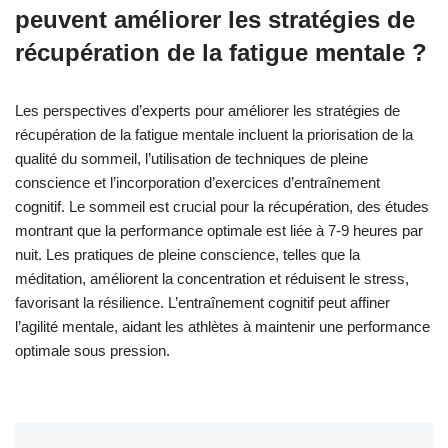
pleine conscience, des périodes de repos structurées et des
exercices d’entraînement cognitif. Évaluez régulièrement
l’efficacité du plan et ajustez-le en fonction des réponses
individuelles aux méthodes de récupération.
Quelles erreurs courantes les
athlètes devraient-ils éviter pendant
la récupération ?
Les athlètes devraient éviter le surentraînement, la négligence
de la nutrition, le manque de sommeil et l’ignorance de la santé
mentale pendant la récupération. Ces erreurs peuvent entraver
la récupération de la fatigue mentale et la performance globale.
Le surentraînement entraîne un épuisement et une diminution de
la concentration, tandis que la négligence de la nutrition peut
nuire à la récupération et à la résilience. Un sommeil insuffisant