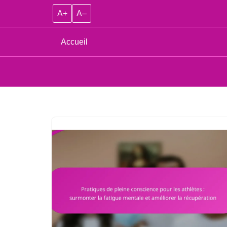
A+
A–
Accueil