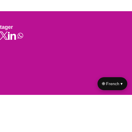
tager
🌐 French ▾